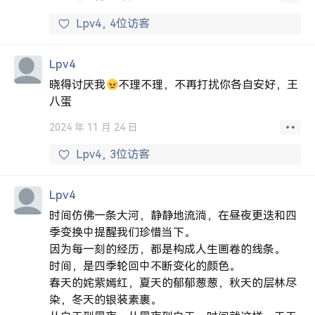
Lpv4
4位访客
Lpv4
晓得讨厌我
不理不理，不再打扰你各自安好，王
八蛋
2024 年 11 月 24 日
Lpv4
3位访客
Lpv4
时间仿佛一条大河，静静地流淌，在昼夜更迭和四
季变换中提醒我们珍惜当下。
因为每一刻的经历，都是构成人生画卷的线条。
时间，是四季轮回中不断变化的颜色。
春天的姹紫嫣红，夏天的郁郁葱葱，秋天的层林尽
染，冬天的银装素裹。